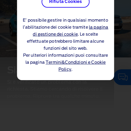
Rifiuta Cookies
E’ possibile gestire in qualsiasi momento
l’abilitazione dei cookie tramite
la pagina
di gestione dei cookie
. Le scelte
effettuate potrebbero limitare alcune
funzioni del sito web.
Per ulteriori informazioni puoi consultare
la pagina
Termini&Condizioni e Cookie
Siamo spiacenti...
Policy
.
Si è verificato un problema con la
richiesta. Stiamo cercando di risolvere il
problema. Riprova tra qualche minuto.