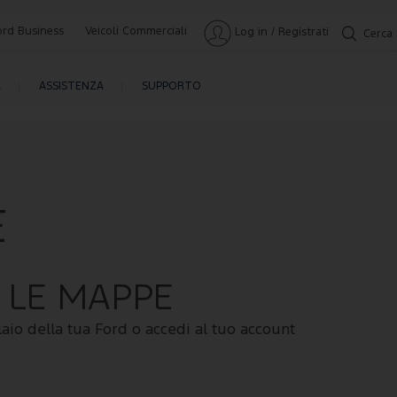
ord Business
Veicoli Commerciali
Log in / Registrati
Cerca
A
ASSISTENZA
SUPPORTO
E
 LE MAPPE
laio della tua Ford o accedi al tuo account