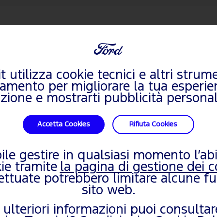
O
ACCEDI
Per ottenere la miglior
it utilizza cookie tecnici e altri strume
selezionare i veicoli d
iamento per migliorare la tua esperie
— OPPURE —
zione e mostrarti pubblicità personal
Accetta Cookies
Rifiuta Cookies
bile gestire in qualsiasi momento l’abi
kie tramite
la pagina di gestione dei c
fettuate potrebbero limitare alcune fu
sito web.
MONDO FORD
AUT
 ulteriori informazioni puoi consultar