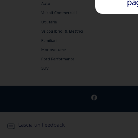
pa
Auto
Veicoli Commerciali
Utilitarie
Veicoli Ibridi & Elettrici
Familiari
Monovolume
Ford Performance
SUV
Lascia un Feedback