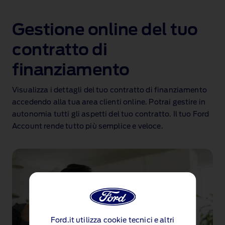
Gestione online del tuo
contratto di
finanziamento
Visualizza i dettagli del tuo contratto di finanziamento
accedendo alla tua area clienti online. Potrai gestire in
autonomia tutti gli aspetti del tuo contratto. Il tuo Ford
Account rende tutto più semplice e veloce.
Ford.it utilizza cookie tecnici e altri