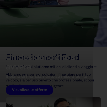
Un desiderio che si
Finanziamenti Ford
avvera
Da oltre 50 anni aiutiamo milioni di clienti a viaggiare.
Abbiamo una serie di soluzioni finanziare per il tuo
Il piano di finanziamento su misura per te
veicolo, sia per uso privato che professionale, scopri
quella più adatta alle tue esigenze.
Visualizza le offerte