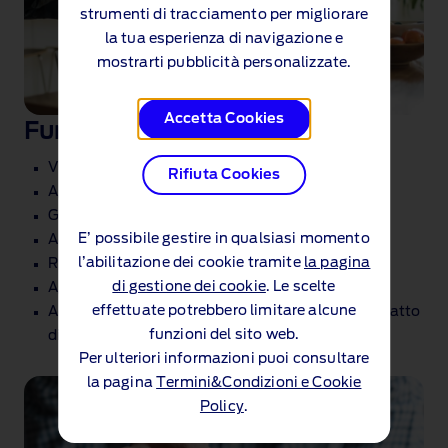
strumenti di tracciamento per migliorare
la tua esperienza di navigazione e
mostrarti pubblicità personalizzate.
Accetta Cookies
Funzioni dell'account online
Visualizza i dettagli del contratto
Rifiuta Cookies
Aggiorna i dati personali
Gestisci pagamenti e i relativi dettagli
E’ possibile gestire in qualsiasi momento
Accedi a moduli, documenti e guide
l’abilitazione dei cookie tramite
la pagina
Richiedi il conteggio di estinzione
di gestione dei cookie
. Le scelte
Aggiorna le tue preferenze di marketing.
effettuate potrebbero limitare alcune
Accedi al tuo
Ford Account
e gestisci il tuo contratto
funzioni del sito web.
di finanziamento.
Per ulteriori informazioni puoi consultare
la pagina
Termini&Condizioni e Cookie
Policy
.