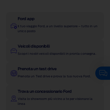
Ford app
Il tuo viaggio Ford, a un livello superiore – tutto in un
unico posto
Veicoli disponibili
Scopri i nostri veicoli disponibili in pronta consegna.
Prenota un test drive
Clicca qui per chattare con
l'assistente Virtuale AI Ford.
Prenota un Test drive e prova la tua nuova Ford.
Trova un concessionario Ford
Visita lo showroom più vicino a te per visionare la
linea