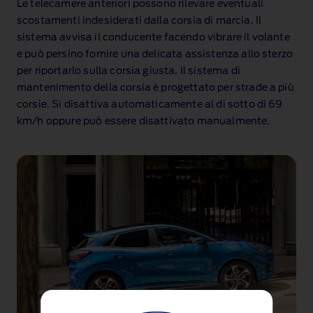
Le telecamere anteriori possono rilevare eventuali
scostamenti indesiderati dalla corsia di marcia. Il
sistema avvisa il conducente facendo vibrare il volante
e può persino fornire una delicata assistenza allo sterzo
per riportarlo sulla corsia giusta. Il sistema di
mantenimento della corsia è progettato per strade a più
corsie. Si disattiva automaticamente al di sotto di 69
km/h oppure può essere disattivato manualmente.