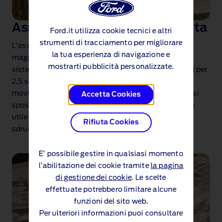
Assistenza alla partenza in salita
Ford.it utilizza cookie tecnici e altri
strumenti di tracciamento per migliorare
L'assistenza alla partenza in salita garantisce un
la tua esperienza di navigazione e
maggior controllo quando si parte in pendenza. Il
mostrarti pubblicità personalizzate.
sistema funziona mantenendo la pressione sui freni per
2,5 secondi in più, per impedire temporaneamente il
movimento all'indietro (o in avanti) mentre il piede si
Accetta Cookies
sposta dal pedale del freno all'acceleratore. È anche
utile in fase di arresto e partenza su superfici
Rifiuta Cookies
sdrucciolevoli.
E’ possibile gestire in qualsiasi momento
l’abilitazione dei cookie tramite
la pagina
di gestione dei cookie
. Le scelte
effettuate potrebbero limitare alcune
funzioni del sito web.
Per ulteriori informazioni puoi consultare