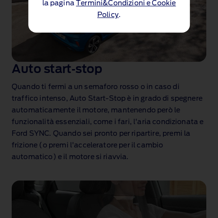
la pagina
Termini&Condizioni e Cookie
Policy
.
Auto start‑stop
Quando ti fermi a un semaforo rosso o in caso di
traffico intenso, Auto Start‑Stop è in grado di spegnere
automaticamente il motore, mantenendo però le
funzionalità essenziali, come i fari, l'aria condizionata e
Ford SYNC. Quando sei pronto per ripartire, premi la
frizione (o premi l'acceleratore per il cambio
automatico) e il motore si riavvia.