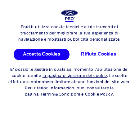
RICARICA FORD
Ford.it utilizza cookie tecnici e altri strumenti di
Skip to content
tracciamento per migliorare la tua esperienza di
navigazione e mostrarti pubblicità personalizzate.
UNA GUIDA ALLA RICARICA
Accetta Cookies
Rifiuta Cookies
PUBBLICA
E’ possibile gestire in qualsiasi momento l’abilitazione dei
Grazie ai punti di ricarica pubblici che appaiono in sempre più
cookie tramite
la pagina di gestione dei cookie
. Le scelte
luoghi, presso le stazioni di servizio, i parcheggi, i supermercati
effettuate potrebbero limitare alcune funzioni del sito web.
e le strade, è facile mantenere il tuo veicolo elettrico o
plug-in
Per ulteriori informazioni puoi consultare la
sempre carico.
pagina
Termini&Condizioni e Cookie Policy
.
STAZIONI DI RICARICA E RETI