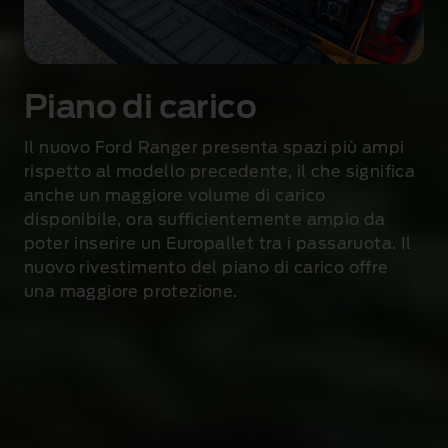
t
i
v
e
Piano di carico
e
p
Il nuovo Ford Ranger presenta spazi più ampi
e
rispetto al modello precedente, il che significa
r
anche un maggiore volume di carico
i
disponibile, ora sufficientemente ampio da
l
poter inserire un Europallet tra i passaruota. Il
t
nuovo rivestimento del piano di carico offre
e
una maggiore protezione.
m
p
o
l
n
i
b
e