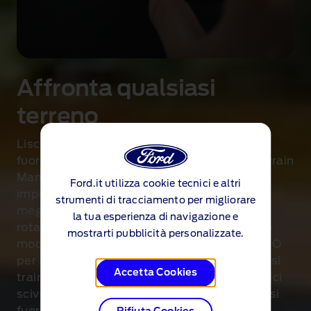
Affronta qualsiasi
terreno
o
Lisce strade cittadine o rocciosi terreni
fuoristrada: ovunque tu stia guidando, il Terrain
Management System del Ranger regola le
Ford.it utilizza cookie tecnici e altri
impostazioni del veicolo per adattarsi al
strumenti di tracciamento per migliorare
meglio a tutte le condizioni. Il selettore
la tua esperienza di navigazione e
rotativo permette di spostarsi tra le diverse
mostrarti pubblicità personalizzate.
modalità di guida disponibili: NORMAL e ECO
per strade normali; TOW HAUL per quando si
Accetta Cookies
traina un rimorchio; SLIPPERY per le superfici
scivolose; e MUD/ RUTS o SAND per percorsi
fuoristrada più accidentati