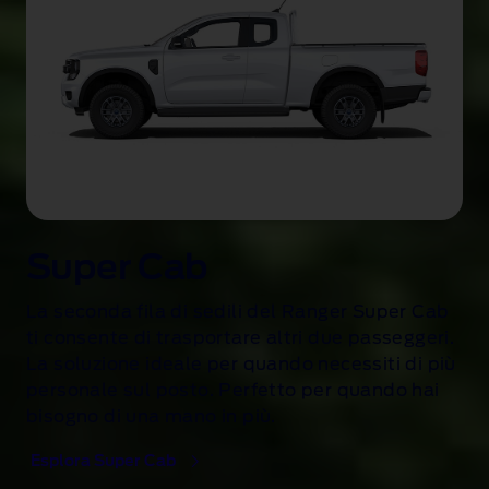
Super Cab
La seconda fila di sedili del Ranger Super Cab
ti consente di trasportare altri due passeggeri.
La soluzione ideale per quando necessiti di più
personale sul posto. Perfetto per quando hai
bisogno di una mano in più.
Esplora Super Cab