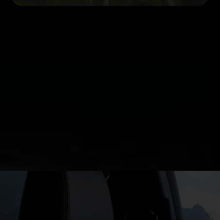
FordLiive
FORDLiive è un sistema di operatività gratuito che
utilizza i dati dei veicoli connessi per consentire
una diagnosi più rapida del veicolo e garantire
continuità operativa.
Scopri di più