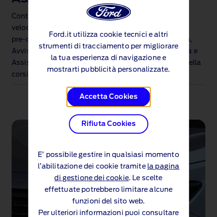
Controllo della velocità di crociera, Limitatore di
velocità intelligente, Sistema di assistenza
Ford.it utilizza cookie tecnici e altri
pre‑collisione con frenata di emergenza automatica,
strumenti di tracciamento per migliorare
Avviso di collisione, Assistenza alla sterzata evasiva e
la tua esperienza di navigazione e
Assistenza agli incroci, Sistema di mantenimento della
mostrarti pubblicità personalizzate.
corsia. Tutto di serie.
Accetta Cookies
Rifiuta Cookies
E’ possibile gestire in qualsiasi momento
l’abilitazione dei cookie tramite
la pagina
di gestione dei cookie
. Le scelte
effettuate potrebbero limitare alcune
funzioni del sito web.
Per ulteriori informazioni puoi consultare