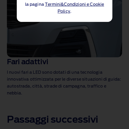
la pagina
Termini&Condizioni e Cookie
Policy
.
Fari adattivi
I nuovi fari a LED sono dotati di una tecnologia
innovativa ottimizzata per le diverse situazioni di guida:
autostrada, città, strade di campagna, traffico e
nebbia.
Passaggi successivi