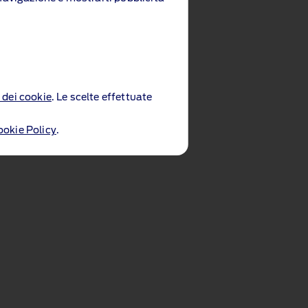
 dei cookie
. Le scelte effettuate
ookie Policy
.