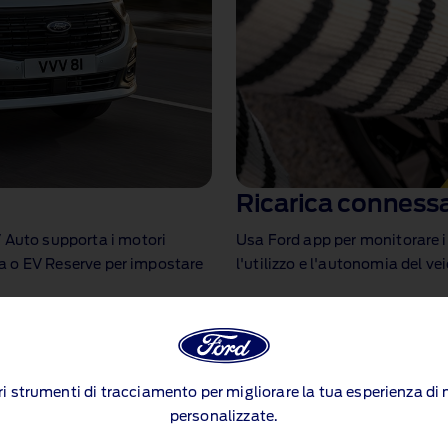
Ricarica conness
 Auto supporta i motori
Usa Ford app per monitorare il 
ica o EV Reserve per impostare
l'utilizzo e l'autonomia del vei
ltri strumenti di tracciamento per migliorare la tua esperienza d
personalizzate.