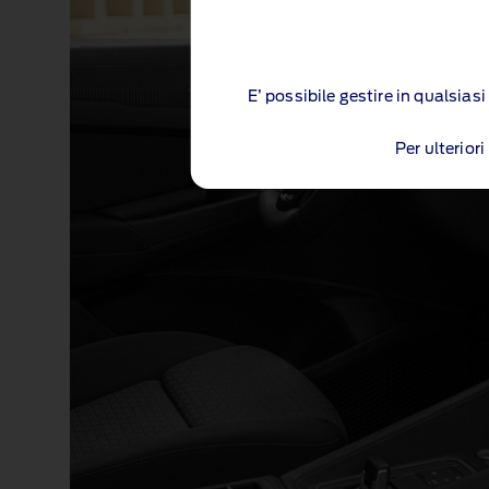
E’ possibile gestire in qualsia
Per ulterior