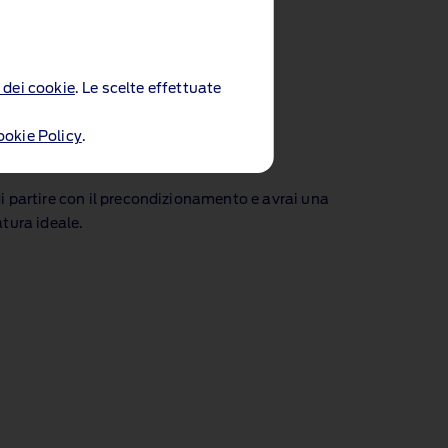
 dei cookie
. Le scelte effettuate
ookie Policy
.
mento dell'abitacolo
i partire con il precondizionamento e avrai una
atura ideale.