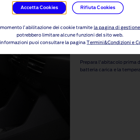
Accetta Cookies
Rifiuta Cookies
si momento l’abilitazione dei cookie tramite
la pagina di gestione
potrebbero limitare alcune funzioni del sito web.
i informazioni puoi consultare la pagina
Termini&Condizioni e C
Pre‑condiziona
Prepara l'abitacolo prima d
batteria carica e la temper