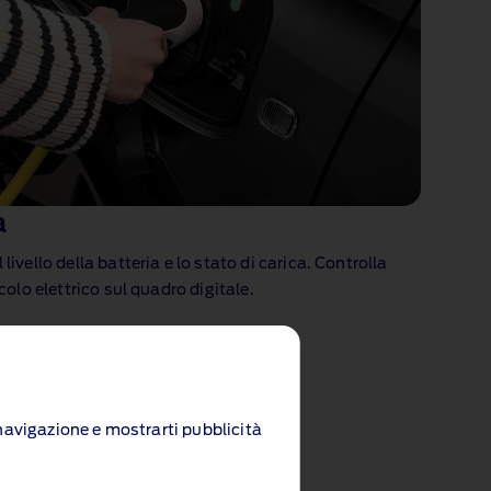
a
livello della batteria e lo stato di carica. Controlla
colo elettrico sul quadro digitale.
i navigazione e mostrarti pubblicità