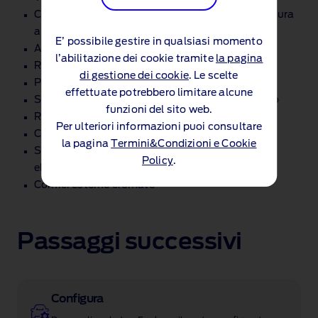
Controllo elettronico automatico della temperatura
a due zona
E’ possibile gestire in qualsiasi momento
Accesso e avviamento senza chiave
l’abilitazione dei cookie tramite
la pagina
Ricarica telefono senza cavi
di gestione dei cookie
. Le scelte
Parabrezza riscaldato Quickclear
effettuate potrebbero limitare alcune
Sedile passeggero ribaltabile con piano di lavoro
funzioni del sito web.
Rivestimento del pavimento posteriore in vinile
Per ulteriori informazioni puoi consultare
Cerchi in lega da 17"
la pagina
Termini&Condizioni e Cookie
Specchietti retrovisori riscaldati e ripiegabili
Policy
.
elettricamente
Cornici esterne cromate
Passaggi successivi
Configura