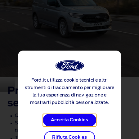
Ford.it utilizza cookie tecnici e altri
strumenti di tracciamento per migliorare
Principali contenuti di
la tua esperienza di navigazione e
serie
mostrarti pubblicità personalizzate.
Controllo intelligente della velocità di crociera
Accetta Cookies
Sistema di ssistenza all'angolo cieco, Avviso di
traffico all'incrocio e Avviso di uscita
Rifiuta Cookies
Telecamera posteriore