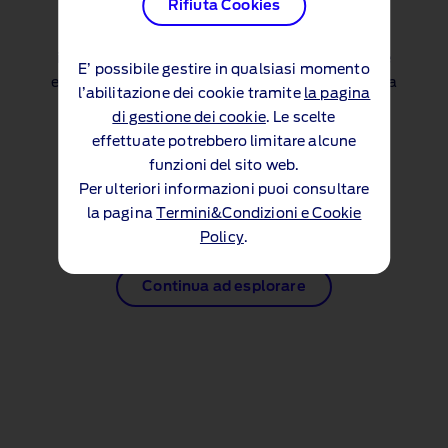
Rifiuta Cookies
Le nostre e‑brochure ti forniscono tutte le
informazioni di cui hai bisogno, in modo veloce
E’ possibile gestire in qualsiasi momento
ed ecologico. Per scaricare una e‑brochure clicca
l’abilitazione dei cookie tramite
la pagina
qui in basso:
di gestione dei cookie
. Le scelte
effettuate potrebbero limitare alcune
Brochure Transit Courier
funzioni del sito web.
(PDF 4.2MB)
Per ulteriori informazioni puoi consultare
la pagina
Termini&Condizioni e Cookie
Policy
.
Continua ad esplorare