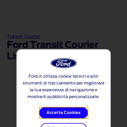
Transit Courier
Ford Transit Courier
Listino prezzi
Ford.it utilizza cookie tecnici e altri
Listino prezzi
strumenti di tracciamento per migliorare
la tua esperienza di navigazione e
Listino Transit Courier
mostrarti pubblicità personalizzate.
(PDF 327KB)
Accetta Cookies
Scarica Brochure