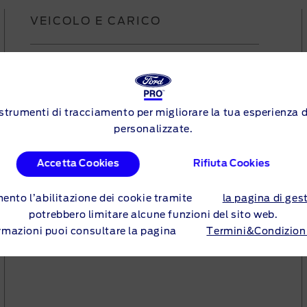
VEICOLO E CARICO
Carico
100%
ri strumenti di tracciamento per migliorare la tua esperienza
personalizzate.
Pneumatici
Accetta Cookies
Rifiuta Cookies
Estivi
mento l’abilitazione dei cookie tramite
la pagina di ges
potrebbero limitare alcune funzioni del sito web.
formazioni puoi consultare la pagina
Termini&Condizioni