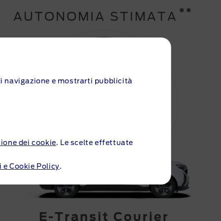
**
AUTONOMIA STIMATA
 di navigazione e mostrarti pubblicità
0
Km
tione dei cookie
. Le scelte effettuate
 e Cookie Policy
.
E-Transit Courier