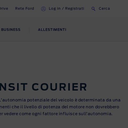
Drive
Rete Ford
Log in / Registrati
Cerca
 BUSINESS
ALLESTIMENTI
E
FINANZIAMENTI/
NOLEGGIO
FordBusiness Partner
h
IdeaFord
NSIT
COURIER
Finanziamento
. L'autonomia potenziale del veicolo è determinata da una
Leasing
menti che il livello di potenza del motore non dovrebbero
er vedere come ogni fattore influisce sull'autonomia.