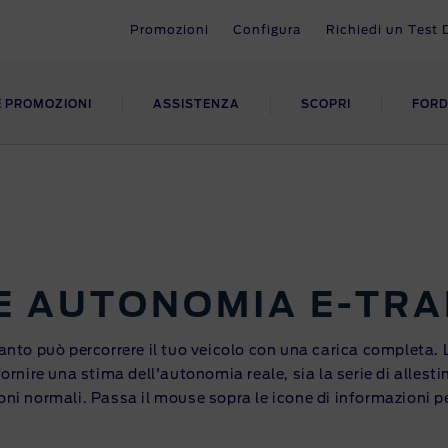
Promozioni
Configura
Richiedi un Test 
E PROMOZIONI
ASSISTENZA
SCOPRI
FORD
OMOZIONI
NUTENZIONE
CESSORI E
TOCARRI/
SUPPORTO
FORDLIIVE
SUPPORTO
SUPPORTO ALL
CAMBI FORD
LESTIMENTI
FLOTTE
zioni Veicoli Commerciali
zie Ford
Il mio account Ford Credit
FORDLiive
Manuali e guide
sori
formazione autocarro
Manutenzione Flotte
agne di richiamo
Contattaci
Smart Support
Assistenza SYNC/Bluetoot
mbi
i allestiti
FORDLIIVE
E AUTONOMIA
E-TRA
FAQ
Centri FordLiive
Contattaci
Ford Telematics
 quanto può percorrere il tuo veicolo con una carica completa
rnire una stima dell'autonomia reale, sia la serie di allesti
i normali. Passa il mouse sopra le icone di informazioni p