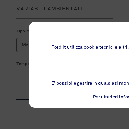
VARIABILI AMBIENTALI
Tipologia percorso
Misto
Ford.it utilizza cookie tecnici e alt
Temperatura esterna
10 °C
E’ possibile gestire in qualsiasi mo
Per ulteriori in