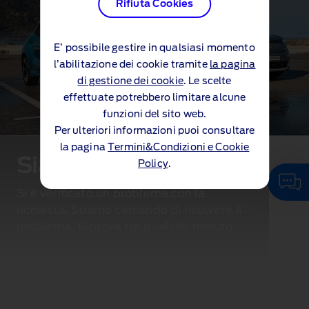
Rifiuta Cookies
E’ possibile gestire in qualsiasi momento
l’abilitazione dei cookie tramite
la pagina
di gestione dei cookie
. Le scelte
effettuate potrebbero limitare alcune
funzioni del sito web.
Per ulteriori informazioni puoi consultare
la pagina
Termini&Condizioni e Cookie
Siamo spiacenti...
Policy
.
Si è verificato un problema con la
richiesta. Stiamo cercando di risolvere il
problema. Riprova tra qualche minuto.