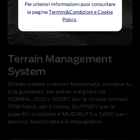
Per ulteriori informazioni puoi consultare
la pagina
Termini&Condizioni e Cookie
Policy
.
Terrain Management
System
Strade urbane o terreni fuoristrada: ovunque tu
stia guidando, poi potrai scegliere tra
NORMAL, ECO o SPORT per le strade normali,
TOW HAUL per il traino, SLIPPERY per le
superfici scivolose e MUD/RUTS o SAND per i
percorsi fuoristrada più impegnativi
.