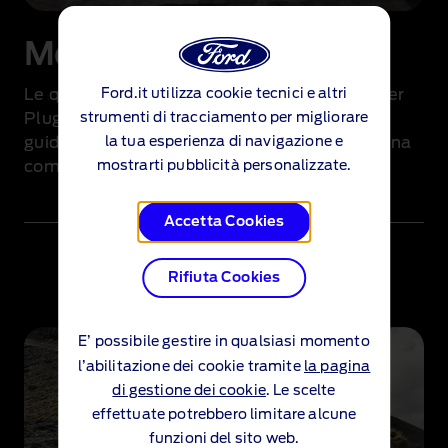
Modalità di guida EV
Ford.it utilizza cookie tecnici e altri
Le quattro modalità di guida del Ford Ranger
strumenti di tracciamento per migliorare
Plug-in Hybrid ti consentono di scegliere se
la tua esperienza di navigazione e
guidare 100% in elettrico, a benzina o con una
mostrarti pubblicità personalizzate.
combinazione delle due.
Accetta Cookies
Rifiuta Cookies
E’ possibile gestire in qualsiasi momento
l’abilitazione dei cookie tramite
la pagina
di gestione dei cookie
. Le scelte
effettuate potrebbero limitare alcune
funzioni del sito web.