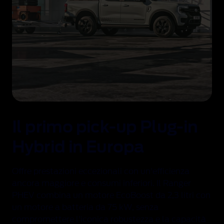
Il primo pick-up Plug-in
Hybrid in Europa
Offre prestazioni eccezionali con un'efficienza
ancora maggiore e consumi inferiori
. Il Ranger
PHEV combina un motore EcoBoost da 2,3 litri con
un motore a batteria da 75 kW, senza
compromettere l'iconica robustezza e la capacità