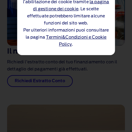
l’abilitazione dei cookie tramite
la pagina
di gestione dei cookie
. Le scelte
effettuate potrebbero limitare alcune
funzioni del sito web.
Per ulteriori informazioni puoi consultare
la pagina
Termini&Condizioni e Cookie
Policy
.
Il mio estratto conto
Richiedi l'estratto conto del tuo finanziamento con il
dettaglio dei pagamenti già effettuati.
Richiedi Estratto Conto