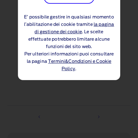
E’ possibile gestire in qualsiasi momento
l’abilitazione dei cookie tramite
la pagina
di gestione dei cookie
. Le scelte
effettuate potrebbero limitare alcune
per le aziende della rete
per il consumatore
funzioni del sito web.
Ford (B2B)
finale (B2C)
Per ulteriori informazioni puoi consultare
la pagina
Termini&Condizioni e Cookie
Scopri di più (PDF 144KB)
Scopri di più (PDF 108
Policy
.