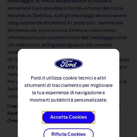
imballaggio, al fine di evitare sprechi di risorse e
alimentare il più possibile il circolo virtuoso del riciclo.
Secondo la Direttiva, tutti gli imballaggi devono essere
adeguatamente etichettati e i produttori, tramite tale
etichettatura, sono tenuti a fornire ai consumatori
informazioni sulle caratteristiche dell'imballaggio oltre
che indicazioni dettagliate riguardo alle corrette
modalità di smaltimento dell’imballaggio stesso.
Gli imballaggi dovranno essere smaltiti in ottemperanza
alle disposizioni del proprio Comune di appartenenza in
materia di raccolta differenziata dei rifiuti.
Ford.it utilizza cookie tecnici e altri
Per ulteriori informazioni riguardo alle linee guida per la
strumenti di tracciamento per migliorare
facilitazione delle attività di riciclo degli imballaggi
la tua esperienza di navigazione e
visitare il sito
Conai Progettare Riciclo
mostrarti pubblicità personalizzate.
I materiali di imballaggio che utilizziamo sui veicoli
Ford nuovi, ricambi originali Ford, Motorcraft ed
Accetta Cookies
Omnicraft sono:
Rifiuta Cookies