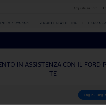
Acquista su Ford
F
MENTI & PROMOZIONI
VEICOLI IBRIDI & ELETTRICI
TECNOLOGI
NTO IN ASSISTENZA CON IL FORD P
TE
Login / Regis