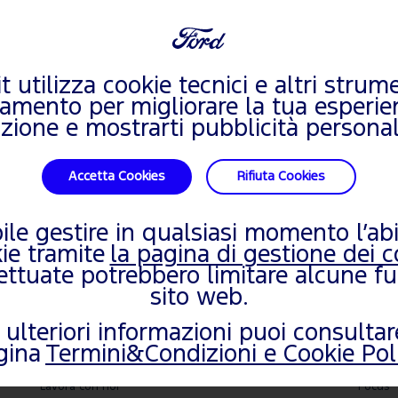
Per salvare e ut
O
Per scegliere il 
Per risparmiare
it utilizza cookie tecnici e altri strume
iamento per migliorare la tua esperie
zione e mostrarti pubblicità personal
Accetta Cookies
Rifiuta Cookies
almente modificarlo o cancellarlo
bile gestire in qualsiasi momento l’abi
kie tramite
la pagina di gestione dei c
fettuate potrebbero limitare alcune fu
MONDO FORD
AUT
sito web.
Mondo Ford
Nuova 
 ulteriori informazioni puoi consultar
Motorshow ed eventi
Ecospo
gina
Termini&Condizioni e Cookie Pol
Ford News
Puma
Lavora con noi
Focus