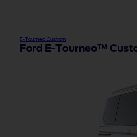
E-Tourneo Custom
Ford E-Tourneo™ Cust