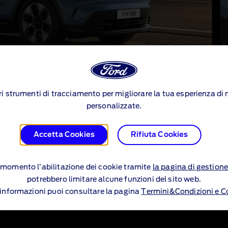
ltri strumenti di tracciamento per migliorare la tua esperienza d
personalizzate.
Accetta Cookies
Rifiuta Cookies
sce longitudinali nere opzionali, spoiler
ione limitata sprigiona energia a ogni c
si momento l’abilitazione dei cookie tramite
la pagina di gestione
potrebbero limitare alcune funzioni del sito web.
i informazioni puoi consultare la pagina
Termini&Condizioni e C