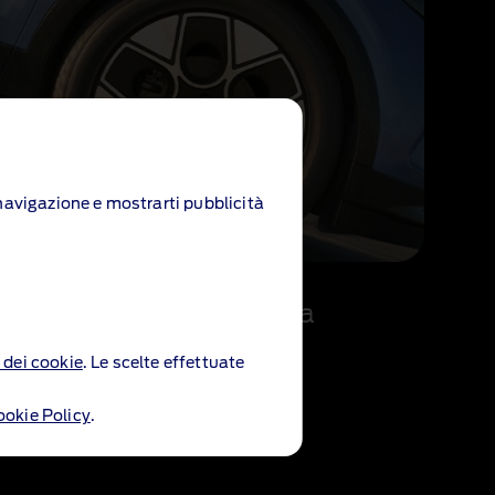
i navigazione e mostrarti pubblicità
 posteriore, cerchi in lega
hilometro.
 dei cookie
. Le scelte effettuate
ookie Policy
.