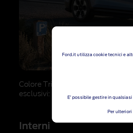
Ford.it utilizza cookie tecnici e a
Colore Tribute Blue esclusivo, stri
esclusivi: questo modello in ediz
E’ possibile gestire in qualsia
Per ulterior
Interni