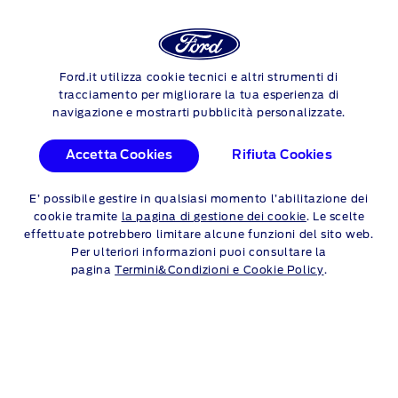
Login
Sea
Ford.it utilizza cookie tecnici e altri strumenti di
Skip to content
tracciamento per migliorare la tua esperienza di
SCEGLI GLI PNEUMATICI
navigazione e mostrarti pubblicità personalizzate.
PERFETTI PER FORD
Accetta Cookies
Rifiuta Cookies
TRANSIT CONNECT
E’ possibile gestire in qualsiasi momento l’abilitazione dei
Scegliere il nuovo treno pneumatici per la tua Ford è facile
cookie tramite
la pagina di gestione dei cookie
. Le scelte
perché tutte le informazioni si trovano sul libretto di
effettuate potrebbero limitare alcune funzioni del sito web.
circolazione e sugli pneumatici stessi. Per semplificare la tua
Per ulteriori informazioni puoi consultare la
decisione, Ford Service propone tariffe competitive e
pagina
Termini&Condizioni e Cookie Policy
.
trasparenti valide su tutto il territorio nazionale. Ogni vettura
avrà offerte dedicate che si differenzieranno in base
all’anzianità del veicolo.