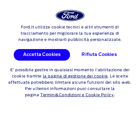
Login
Sea
Ford.it utilizza cookie tecnici e altri strumenti di
Skip to content
tracciamento per migliorare la tua esperienza di
navigazione e mostrarti pubblicità personalizzate.
SCEGLI GLI
Accetta Cookies
Rifiuta Cookies
PNEUMATICI
E’ possibile gestire in qualsiasi momento l’abilitazione dei
PERFETTI PER FORD
cookie tramite
la pagina di gestione dei cookie
. Le scelte
effettuate potrebbero limitare alcune funzioni del sito web.
EXPLORER
Per ulteriori informazioni puoi consultare la
pagina
Termini&Condizioni e Cookie Policy
.
Scegliere il nuovo treno pneumatici per la tua Ford è
facile perché tutte le informazioni si trovano sul
libretto di circolazione e sugli pneumatici stessi. Per
semplificare la tua decisione, Ford Service propone
tariffe competitive e trasparenti valide su tutto il
territorio nazionale. Ogni vettura avrà offerte dedicate
che si differenzieranno in base all’anzianità del veicolo.