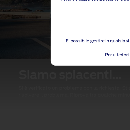
E’ possibile gestire in qualsia
Per ulterior
Siamo spiacenti...
Si è verificato un problema con la richiesta. S
risolvere il problema. Riprova tra qualche minu