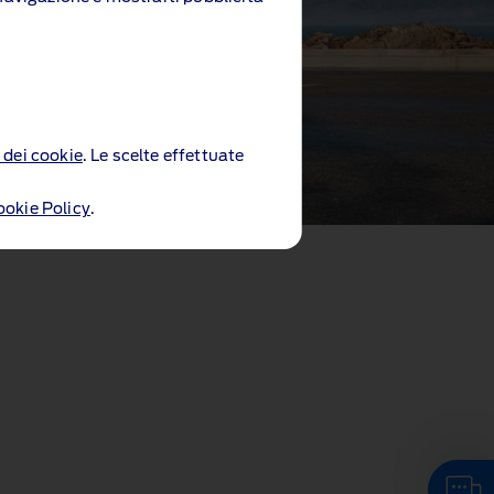
 dei cookie
. Le scelte effettuate
ookie Policy
.