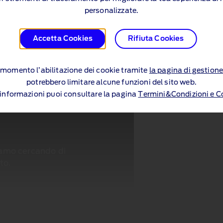
personalizzate.
Accetta Cookies
Rifiuta Cookies
si momento l’abilitazione dei cookie tramite
la pagina di gestione
potrebbero limitare alcune funzioni del sito web.
i informazioni puoi consultare la pagina
Termini&Condizioni e C
tiamo cercando di
to.