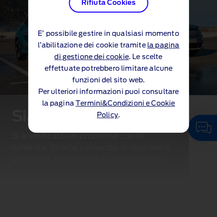
Rifiuta Cookies
E’ possibile gestire in qualsiasi momento
l’abilitazione dei cookie tramite
la pagina
di gestione dei cookie
. Le scelte
effettuate potrebbero limitare alcune
funzioni del sito web.
Per ulteriori informazioni puoi consultare
la pagina
Termini&Condizioni e Cookie
Siamo spiacenti...
Policy
.
Si è verificato un problema con la
richiesta. Stiamo cercando di risolvere il
problema. Riprova tra qualche minuto.