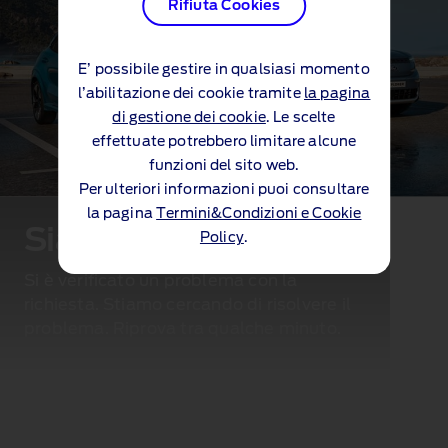
Rifiuta Cookies
E’ possibile gestire in qualsiasi momento
l’abilitazione dei cookie tramite
la pagina
di gestione dei cookie
. Le scelte
effettuate potrebbero limitare alcune
funzioni del sito web.
Per ulteriori informazioni puoi consultare
la pagina
Termini&Condizioni e Cookie
Siamo spiacenti...
Policy
.
Si è verificato un problema con la
richiesta. Stiamo cercando di risolvere il
problema. Riprova tra qualche minuto.