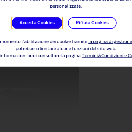
personalizzate.
Accetta Cookies
Rifiuta Cookies
si momento l’abilitazione dei cookie tramite
la pagina di gestione
potrebbero limitare alcune funzioni del sito web.
i informazioni puoi consultare la pagina
Termini&Condizioni e C
tiamo cercando di
to.