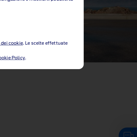
 dei cookie
. Le scelte effettuate
ookie Policy
.