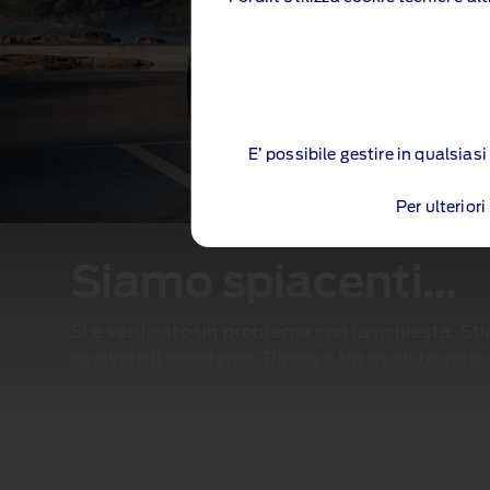
E’ possibile gestire in qualsia
Per ulterior
Siamo spiacenti...
Si è verificato un problema con la richiesta. S
risolvere il problema. Riprova tra qualche minu